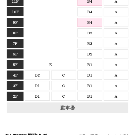
11F
B4
A
10F
B4
A
9F
B4
A
8F
B3
A
7F
B3
A
6F
B2
A
5F
E
B1
A
4F
D2
C
B1
A
3F
D1
C
B1
A
2F
D1
C
B1
A
駐車場