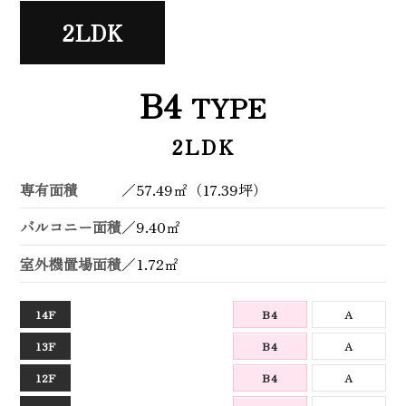
2LDK
B4
TYPE
2LDK
専有面積
／
57.49㎡（17.39坪）
バルコニー面積
／
9.40㎡
室外機置場面積
／
1.72㎡
14F
B4
A
13F
B4
A
12F
B4
A