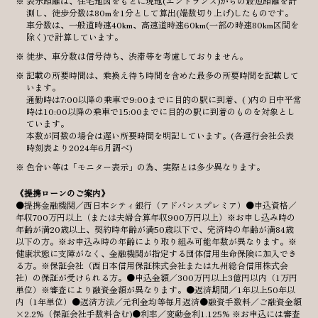
表示距離は、住宅地図をもとに現地(エントランス)からの最短距離を計
測し、徒歩分数は80mを1分として算出(端数切り上げ)したものです。
車分数は、一般道時速40km、高速道時速60km(一部の時速80km区間を
除く)で計算しています。
徒歩、車分数は信号待ち、渋滞等を考慮しておりません。
記載の所要時間は、乗換え待ち時間を含めた最多の所要時間を記載して
います。
通勤時は7:00以降の乗車で9:00までに目的の駅に到着、( )内の日中平常
時は10:00以降の乗車で15:00までに目的の駅に到着のものを対象とし
ています。
本数が同数の場合は遅い所要時間を明記しています。(各運行会社公表
時刻表より2024年6月調べ)
色合い等は「モニター表示」の為、実際とは多少異なります。
《提携ローンのご案内》
●提携金融機関／西日本シティ銀行（アドバンスプレミア）●申込資格／
年収700万円以上（または夫婦合算年収900万円以上）※お申し込み時の
年齢が満20歳以上、契約時年齢が満50歳以下で、完済時の年齢が満84歳
以下の方。※お申込み時の年齢により取り組み可能年数が異なります。※
健康状態に支障がなく、金融機関が指定する団体信用生命保険に加入でき
る方。※保証会社（西日本信用保証株式会社または九州総合信用株式会
社）の保証が受けられる方。●申込金額／300万円以上3億円以内（1万円
単位）※審査により融資金額が異なります。●返済期間／1年以上50年以
内（1年単位）●返済方法／元利金均等毎月返済●融資手数料／ご融資金額
×2.2%（保証会社手数料含む)●利率／変動金利1.125% ※お申込には審査