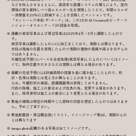
などを向上させるとともに、高効率な設備システムの導入により、室内
環境の質を維持しつつ省エネルギー化を実現したうえで、年間エネルギ
ー消費量を20%以上削減することを目指したマンションです。
「モントーレ六本松 ザ･マーク」は、このZEH-M Oriented(ゼッチ・マ
ンション・オリエンテッド)の認証を取得。
掲載の航空写真および周辺写真は2025年4月・5月に撮影したもので
す。
航空写真は撮影したものにCG加工をしており、実際とは異なります。
光柱は現地の位置を表現したもので実際の建物の規模や高さを示すもの
ではありません。
外観完成予想CGパースを合成処理(航空写真)したものについてはイメー
ジで、物件位置や大きさなどは実際とは異なる場合があります。
掲載の完成予想CGは計画段階の図面を基に描き起こしたもので、形
状・色等は実際とは見え方が異なることがあります。
なお、外観形状の細部、設備機器等は表現しておりません。
行政の指導、施工上の都合および改良の為、変更する場合があります。
また、採用素材は施工上の都合により変更となる場合があります。
敷地の植栽は特定の時期やご入居時の状態を想定したものではありませ
ん。予めご了承下さい。
敷地配置図・周辺概念図(イラスト、イメージマップ等)は、実際のもの
とは異なります
image photo記載のある写真は全てイメージです。