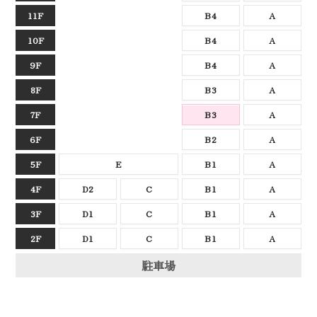
11F
B4
A
10F
B4
A
9F
B4
A
8F
B3
A
7F
B3
A
6F
B2
A
5F
E
B1
A
4F
D2
C
B1
A
3F
D1
C
B1
A
2F
D1
C
B1
A
駐車場