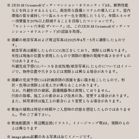
ZEH-M Oriented(ゼッチ・マンション・オリエンテッド)は、断熱性能
などを向上させるとともに、高効率な設備システムの導入により、室内
環境の質を維持しつつ省エネルギー化を実現したうえで、年間エネルギ
ー消費量を20%以上削減することを目指したマンションです。
「モントーレ六本松 ザ･マーク」は、このZEH-M Oriented(ゼッチ・マ
ンション・オリエンテッド)の認証を取得。
掲載の航空写真および周辺写真は2025年4月・5月に撮影したもので
す。
航空写真は撮影したものにCG加工をしており、実際とは異なります。
光柱は現地の位置を表現したもので実際の建物の規模や高さを示すもの
ではありません。
外観完成予想CGパースを合成処理(航空写真)したものについてはイメー
ジで、物件位置や大きさなどは実際とは異なる場合があります。
掲載の完成予想CGは計画段階の図面を基に描き起こしたもので、形
状・色等は実際とは見え方が異なることがあります。
なお、外観形状の細部、設備機器等は表現しておりません。
行政の指導、施工上の都合および改良の為、変更する場合があります。
また、採用素材は施工上の都合により変更となる場合があります。
敷地の植栽は特定の時期やご入居時の状態を想定したものではありませ
ん。予めご了承下さい。
敷地配置図・周辺概念図(イラスト、イメージマップ等)は、実際のもの
とは異なります
image photo記載のある写真は全てイメージです。