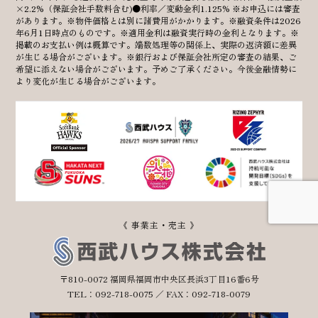
×2.2%（保証会社手数料含む)●利率／変動金利1.125% ※お申込には審査
があります。※物件価格とは別に諸費用がかかります。※融資条件は2026
年6月1日時点のものです。※適用金利は融資実行時の金利となります。※
掲載のお支払い例は概算です。端数処理等の関係上、実際の返済額に差異
が生じる場合がございます。※銀行および保証会社所定の審査の結果、ご
希望に添えない場合がございます。予めご了承ください。今後金融情勢に
より変化が生じる場合がございます。
《 事業主・売主 》
〒810-0072 福岡県福岡市中央区長浜3丁目16番6号
TEL：092-718-0075 ／ FAX：092-718-0079