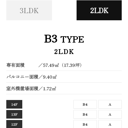
3LDK
2LDK
B3
TYPE
2LDK
専有面積
／
57.49㎡（17.39坪）
バルコニー面積
／
9.40㎡
室外機置場面積
／
1.72㎡
14F
B4
A
13F
B4
A
12F
B4
A