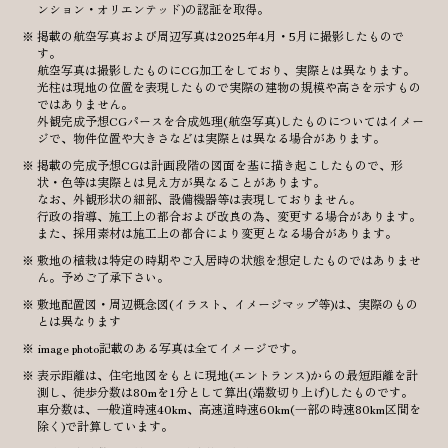
ンション・オリエンテッド)の認証を取得。
掲載の航空写真および周辺写真は2025年4月・5月に撮影したもので
す。
航空写真は撮影したものにCG加工をしており、実際とは異なります。
光柱は現地の位置を表現したもので実際の建物の規模や高さを示すもの
ではありません。
外観完成予想CGパースを合成処理(航空写真)したものについてはイメー
ジで、物件位置や大きさなどは実際とは異なる場合があります。
掲載の完成予想CGは計画段階の図面を基に描き起こしたもので、形
状・色等は実際とは見え方が異なることがあります。
なお、外観形状の細部、設備機器等は表現しておりません。
行政の指導、施工上の都合および改良の為、変更する場合があります。
また、採用素材は施工上の都合により変更となる場合があります。
敷地の植栽は特定の時期やご入居時の状態を想定したものではありませ
ん。予めご了承下さい。
敷地配置図・周辺概念図(イラスト、イメージマップ等)は、実際のもの
とは異なります
image photo記載のある写真は全てイメージです。
表示距離は、住宅地図をもとに現地(エントランス)からの最短距離を計
測し、徒歩分数は80mを1分として算出(端数切り上げ)したものです。
車分数は、一般道時速40km、高速道時速60km(一部の時速80km区間を
除く)で計算しています。