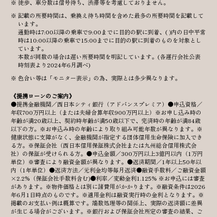
徒歩、車分数は信号待ち、渋滞等を考慮しておりません。
記載の所要時間は、乗換え待ち時間を含めた最多の所要時間を記載して
います。
通勤時は7:00以降の乗車で9:00までに目的の駅に到着、( )内の日中平常
時は10:00以降の乗車で15:00までに目的の駅に到着のものを対象とし
ています。
本数が同数の場合は遅い所要時間を明記しています。(各運行会社公表
時刻表より2024年6月調べ)
色合い等は「モニター表示」の為、実際とは多少異なります。
《提携ローンのご案内》
●提携金融機関／西日本シティ銀行（アドバンスプレミア）●申込資格／
年収700万円以上（または夫婦合算年収900万円以上）※お申し込み時の
年齢が満20歳以上、契約時年齢が満50歳以下で、完済時の年齢が満84歳
以下の方。※お申込み時の年齢により取り組み可能年数が異なります。※
健康状態に支障がなく、金融機関が指定する団体信用生命保険に加入でき
る方。※保証会社（西日本信用保証株式会社または九州総合信用株式会
社）の保証が受けられる方。●申込金額／300万円以上3億円以内（1万円
単位）※審査により融資金額が異なります。●返済期間／1年以上50年以
内（1年単位）●返済方法／元利金均等毎月返済●融資手数料／ご融資金額
×2.2%（保証会社手数料含む)●利率／変動金利1.125% ※お申込には審査
があります。※物件価格とは別に諸費用がかかります。※融資条件は2026
年6月1日時点のものです。※適用金利は融資実行時の金利となります。※
掲載のお支払い例は概算です。端数処理等の関係上、実際の返済額に差異
が生じる場合がございます。※銀行および保証会社所定の審査の結果、ご