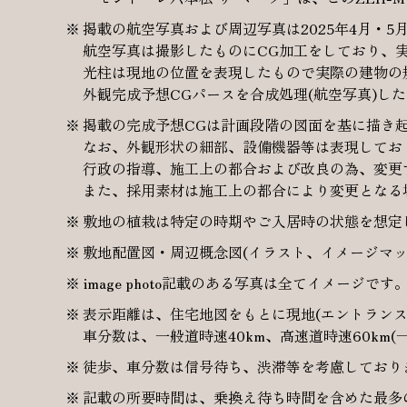
掲載の航空写真および周辺写真は2025年4月・5
航空写真は撮影したものにCG加工をしており、
光柱は現地の位置を表現したもので実際の建物の
外観完成予想CGパースを合成処理(航空写真)
掲載の完成予想CGは計画段階の図面を基に描き
なお、外観形状の細部、設備機器等は表現してお
行政の指導、施工上の都合および改良の為、変更
また、採用素材は施工上の都合により変更となる
敷地の植栽は特定の時期やご入居時の状態を想定
敷地配置図・周辺概念図(イラスト、イメージマッ
image photo記載のある写真は全てイメージです
表示距離は、住宅地図をもとに現地(エントランス
車分数は、一般道時速40km、高速道時速60km(
徒歩、車分数は信号待ち、渋滞等を考慮しており
記載の所要時間は、乗換え待ち時間を含めた最多