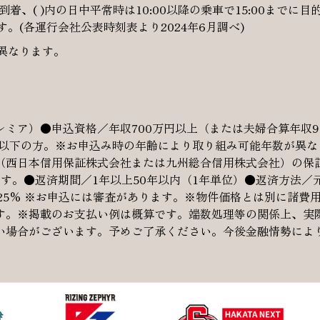
に到着、( )内の日中平常時は10:00以降の乗車で15:00まで
。(各運行会社公表時刻表より2024年6月調べ)
異なります。
ミア）●申込資格／年収700万円以上（または夫婦合算年収9
歳以下の方。※お申込み時の年齢により取り組み可能年数が異
西日本信用保証株式会社または九州総合信用株式会社）の保証
す。●返済期間／1年以上50年以内（1年単位）●返済方法／
.125% ※お申込には審査があります。※物件価格とは別に諸費
す。※掲載のお支払い例は概算です。端数処理等の関係上、実
い場合がございます。予めご了承ください。今後金融情勢によ