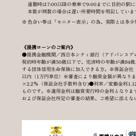
通勤時は7:00以降の乗車で9:00までに目的の駅
本数が同数の場合は遅い所要時間を明記しています
色合い等は「モニター表示」の為、実際とは多少
《提携ローンのご案内》
●提携金融機関／西日本シティ銀行（アドバンスプレ
契約時年齢が満50歳以下で、完済時の年齢が満84
する団体信用生命保険に加入できる方。※保証会社（
以内（1万円単位）※審査により融資金額が異なりま
×2.2%（保証会社手数料含む)●利率／変動金利1
ものです。※適用金利は融資実行時の金利となりま
および保証会社所定の審査の結果、ご希望に添えな