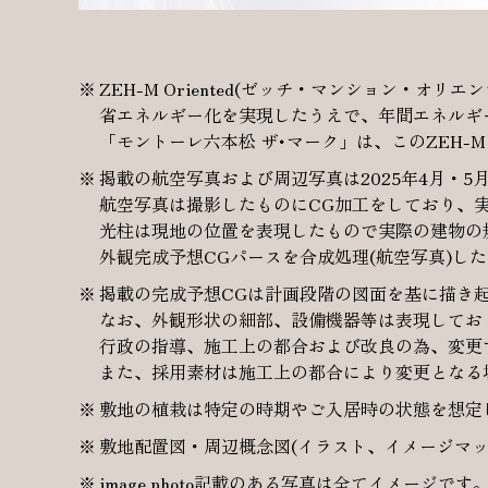
ZEH-M Oriented(ゼッチ・マンション
省エネルギー化を実現したうえで、年間エネルギ
「モントーレ六本松 ザ･マーク」は、このZEH-M 
掲載の航空写真および周辺写真は2025年4月・5
航空写真は撮影したものにCG加工をしており、
光柱は現地の位置を表現したもので実際の建物の
外観完成予想CGパースを合成処理(航空写真)
掲載の完成予想CGは計画段階の図面を基に描き
なお、外観形状の細部、設備機器等は表現してお
行政の指導、施工上の都合および改良の為、変更
また、採用素材は施工上の都合により変更となる
敷地の植栽は特定の時期やご入居時の状態を想定
敷地配置図・周辺概念図(イラスト、イメージマッ
image photo記載のある写真は全てイメージです