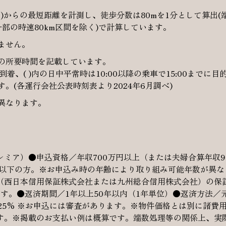
)からの最短距離を計測し、徒歩分数は80mを1分として算出(
一部の時速80km区間を除く)で計算しています。
ません。
の所要時間を記載しています。
に到着、( )内の日中平常時は10:00以降の乗車で15:00まで
。(各運行会社公表時刻表より2024年6月調べ)
異なります。
ミア）●申込資格／年収700万円以上（または夫婦合算年収9
歳以下の方。※お申込み時の年齢により取り組み可能年数が異
西日本信用保証株式会社または九州総合信用株式会社）の保証
す。●返済期間／1年以上50年以内（1年単位）●返済方法／
.125% ※お申込には審査があります。※物件価格とは別に諸費
す。※掲載のお支払い例は概算です。端数処理等の関係上、実