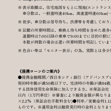
表示距離は、住宅地図をもとに現地(エントランス
車分数は、一般道時速40km、高速道時速60km(
徒歩、車分数は信号待ち、渋滞等を考慮しており
記載の所要時間は、乗換え待ち時間を含めた最多
通勤時は7:00以降の乗車で9:00までに目的の駅
本数が同数の場合は遅い所要時間を明記しています
色合い等は「モニター表示」の為、実際とは多少
《提携ローンのご案内》
●提携金融機関／西日本シティ銀行（アドバンスプレ
契約時年齢が満50歳以下で、完済時の年齢が満84
する団体信用生命保険に加入できる方。※保証会社（
以内（1万円単位）※審査により融資金額が異なりま
×2.2%（保証会社手数料含む)●利率／変動金利1
ものです。※適用金利は融資実行時の金利となりま