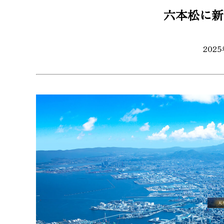
六本松に新
202